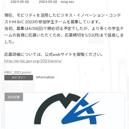
2023-05-02
2023-05-02
miaj-sec
最
終
更
現在、モビリティを活用したビジネス・イノベーション・コンテ
新
ストM-BIC 2023の参加学生チームを募集しています。
日
時
当初、募集は4/30(日)で締め切る予定でしたが、より多くの学生チ
:
ームの皆様に応募いただくため、応募締切を5/22(月)まで延長しま
した。
応募詳細については、公式webサイトを御覧ください。
http://m-bic.jpn.org/2023/entry/
MBIC_2023_poster
information
カテゴリー
前の記事