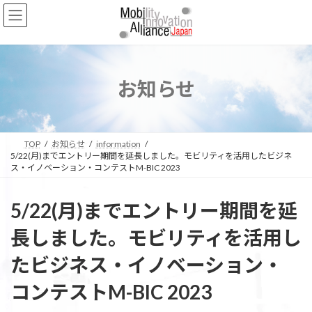
コ
ナ
ン
ビ
テ
ゲ
ン
ー
ツ
シ
へ
ョ
お知らせ
ス
ン
キ
に
ッ
移
プ
動
TOP
お知らせ
information
5/22(月)までエントリー期間を延長しました。モビリティを活用したビジネ
ス・イノベーション・コンテストM-BIC 2023
5/22(月)までエントリー期間を延
長しました。モビリティを活用し
たビジネス・イノベーション・
コンテストM-BIC 2023