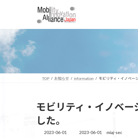
コ
ナ
ン
ビ
テ
ゲ
ン
ー
ツ
シ
へ
ョ
ス
ン
キ
に
ッ
移
プ
動
TOP
お知らせ
information
モビリティ・イノベーシ
モビリティ・イノベー
した。
2023-06-01
2023-06-01
miaj-sec
最