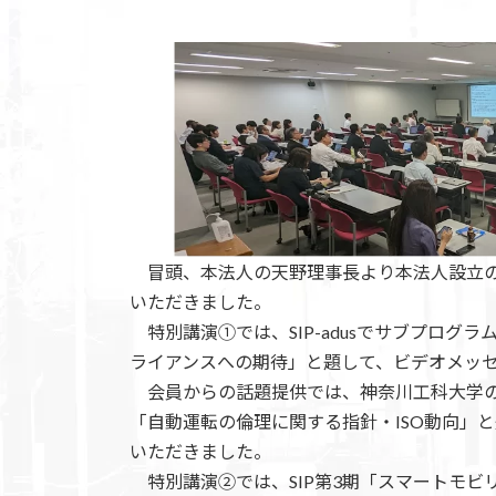
終
更
新
日
時
:
冒頭、本法人の天野理事長より本法人設立の
いただきました。
特別講演①では、SIP-adusでサブプロ
ライアンスへの期待」と題して、ビデオメッ
会員からの話題提供では、神奈川工科大学の
「自動運転の倫理に関する指針・ISO動向」
いただきました。
特別講演②では、SIP第3期「スマートモビ