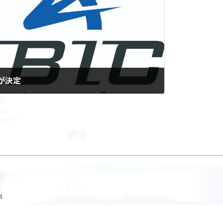
ムが決定
.