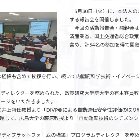
5月30日（火）に、本法人の2
する報告会を開催しました。
今回の活動報告会・懇親会は
済産業省、国土交通省総合政策
含め、計54名の参加を得て開
経緯も含めて挨拶を行い、続いて内閣府科学技術・イノベー
グラムディレクターを務められた、政策研究大学院大学の有本客員
セージをいただきました。
井上特任教授より「DIVP®による自動運転安全性評価の取り
と題して、広島大学の藤原教授より「自動運転技術のシチズン
リティプラットフォームの構築」プログラムディレクターを務