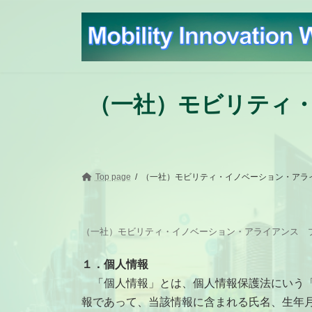
コ
ナ
ン
ビ
テ
ゲ
ン
ー
ツ
シ
へ
ョ
ス
ン
（一社）モビリティ・
キ
に
ッ
移
プ
動
Top page
（一社）モビリティ・イノベーション・アラ
（一社）モビリティ・イノベーション・アライアンス 
１．個人情報
「個人情報」とは、個人情報保護法にいう「
報であって、当該情報に含まれる氏名、生年月